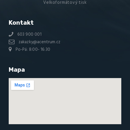
Velkoformátový tisk
Kontakt
603 900 001
zakazky@acentrum.cz
Po-Pá: 8:00- 16:30
Mapa