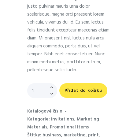
justo pulvinar mauris urna dolor
scelerisque, magna orci praesent lorem
vehicula, vivamus dui id. Eu sem, lectus
felis tincidunt excepteur maecenas etiam
diam. Mi praesent nisl, luctus nulla arcu
aliquam commodo, porta duis, ut vel
tempor. Nibh eget consectetuer. Nunc
minim morbi metus, porttitor rutrum,
pellentesque sollicitudin.
Přidat do košíku
Katalogové číslo:
-
Kategorie:
Invitations
,
Marketing
Materials
,
Promotional Items
Štítky:
business
,
marketing
,
print
,