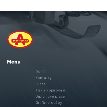
Menu
Domů
Kontakty
O nás
Tisk a kopírování
Diplomové práce
Grafické služby