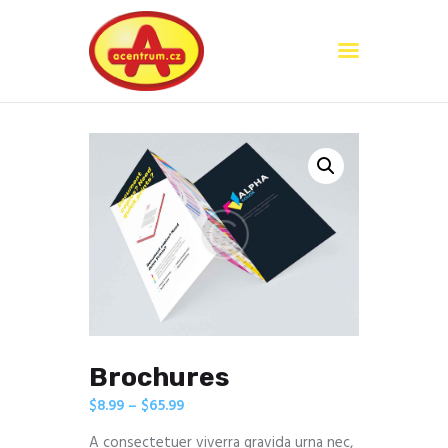
Domů
O nás
Služby
Kontakty
Brochures
$
8.99
–
$
65.99
A consectetuer viverra gravida urna nec,