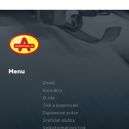
Menu
Domů
Kontakty
O nás
Tisk a kopírování
Diplomové práce
Grafické služby
Velkoformátový tisk