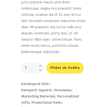
justo pulvinar mauris urna dolor
scelerisque, magna orci praesent lorem
vehicula, vivamus dui id. Eu sem, lectus
felis tincidunt excepteur maecenas etiam
diam. Mi praesent nisl, luctus nulla arcu
aliquam commodo, porta duis, ut vel
tempor. Nibh eget consectetuer. Nunc
minim morbi metus, porttitor rutrum,
pellentesque sollicitudin.
Přidat do košíku
Katalogové číslo:
-
Kategorií:
Apparel
,
Giveaways
,
Marketing Materials
,
Personalized
Gifts
,
Promotional Items