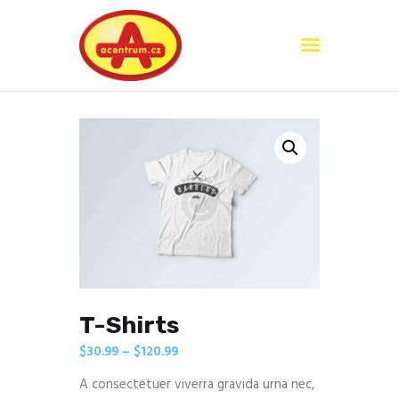
Domů
O nás
Služby
Kontakty
T-Shirts
$
30.99
–
$
120.99
A consectetuer viverra gravida urna nec,