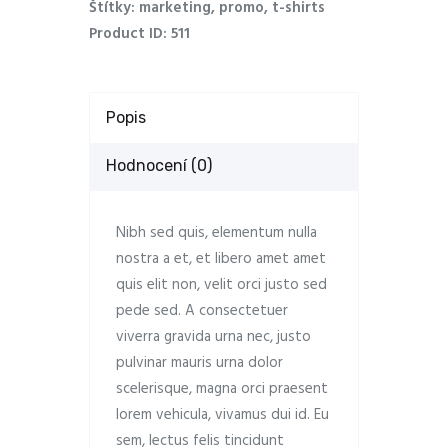
Štítky:
marketing
,
promo
,
t-shirts
Product ID:
511
Popis
Hodnocení (0)
Nibh sed quis, elementum nulla
nostra a et, et libero amet amet
quis elit non, velit orci justo sed
pede sed. A consectetuer
viverra gravida urna nec, justo
pulvinar mauris urna dolor
scelerisque, magna orci praesent
lorem vehicula, vivamus dui id. Eu
sem, lectus felis tincidunt