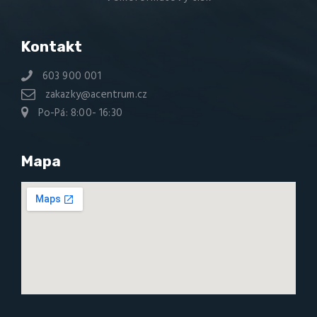
Kontakt
603 900 001
zakazky@acentrum.cz
Po-Pá: 8:00- 16:30
Mapa