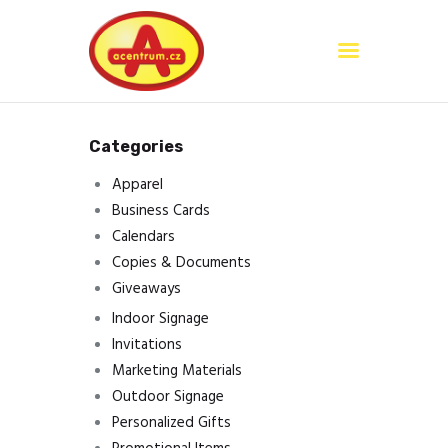
Domů
Categories
O nás
Apparel
Služby
Business Cards
Kontakty
Calendars
Copies & Documents
Giveaways
Indoor Signage
Invitations
Marketing Materials
Outdoor Signage
Personalized Gifts