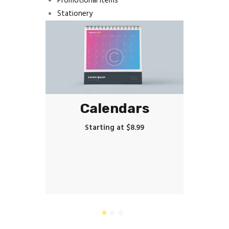
Promotional Items
Stationery
Calendars
Starting at $8.99
s
Cus
.99
S